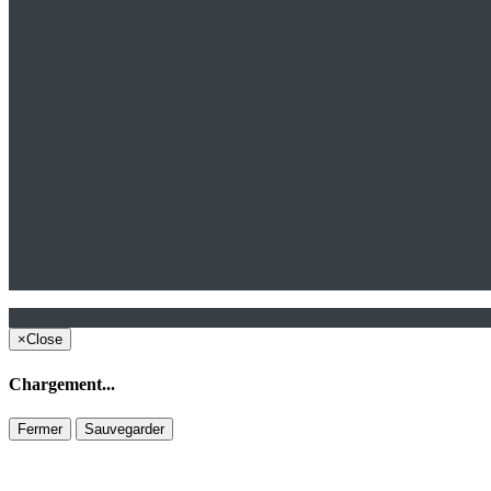
×
Close
Chargement...
Fermer
Sauvegarder