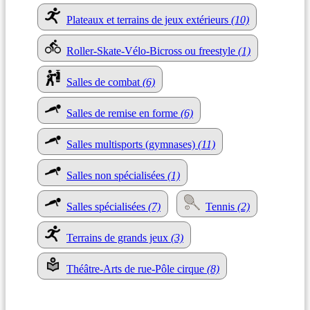
Plateaux et terrains de jeux extérieurs
(10)
Roller-Skate-Vélo-Bicross ou freestyle
(1)
Salles de combat
(6)
Salles de remise en forme
(6)
Salles multisports (gymnases)
(11)
Salles non spécialisées
(1)
Salles spécialisées
(7)
Tennis
(2)
Terrains de grands jeux
(3)
Théâtre-Arts de rue-Pôle cirque
(8)