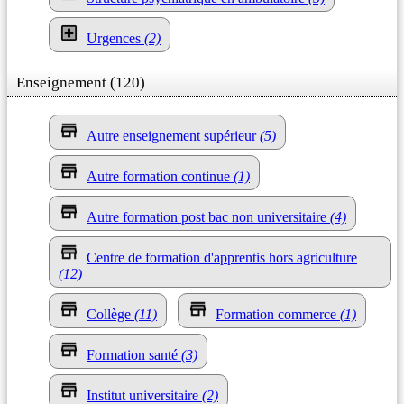
Urgences
(2)
Enseignement (120)
Autre enseignement supérieur
(5)
Autre formation continue
(1)
Autre formation post bac non universitaire
(4)
Centre de formation d'apprentis hors agriculture
(12)
Collège
(11)
Formation commerce
(1)
Formation santé
(3)
Institut universitaire
(2)