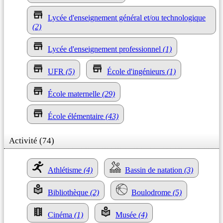
Lycée d'enseignement général et/ou technologique
(2)
Lycée d'enseignement professionnel
(1)
UFR
(5)
École d'ingénieurs
(1)
École maternelle
(29)
École élémentaire
(43)
Activité (74)
Athlétisme
(4)
Bassin de natation
(3)
Bibliothèque
(2)
Boulodrome
(5)
Cinéma
(1)
Musée
(4)