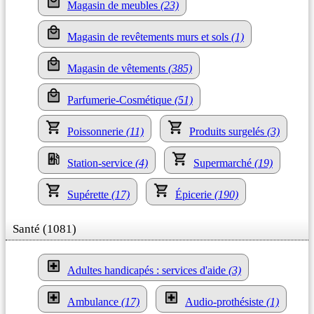
Magasin de meubles
(23)
Magasin de revêtements murs et sols
(1)
Magasin de vêtements
(385)
Parfumerie-Cosmétique
(51)
Poissonnerie
(11)
Produits surgelés
(3)
Station-service
(4)
Supermarché
(19)
Supérette
(17)
Épicerie
(190)
Santé (1081)
Adultes handicapés : services d'aide
(3)
Ambulance
(17)
Audio-prothésiste
(1)