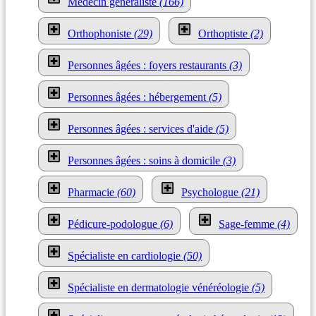
Médecin généraliste
(166)
Orthophoniste
(29)
Orthoptiste
(2)
Personnes âgées : foyers restaurants
(3)
Personnes âgées : hébergement
(5)
Personnes âgées : services d'aide
(5)
Personnes âgées : soins à domicile
(3)
Pharmacie
(60)
Psychologue
(21)
Pédicure-podologue
(6)
Sage-femme
(4)
Spécialiste en cardiologie
(50)
Spécialiste en dermatologie vénéréologie
(5)