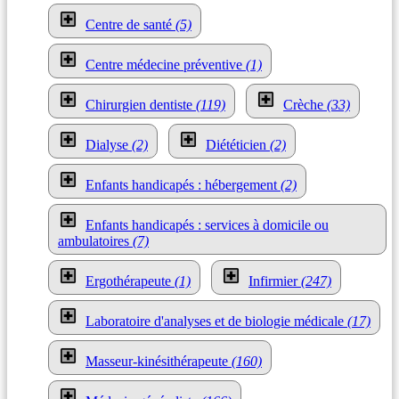
Centre de santé
(5)
Centre médecine préventive
(1)
Chirurgien dentiste
(119)
Crèche
(33)
Dialyse
(2)
Diététicien
(2)
Enfants handicapés : hébergement
(2)
Enfants handicapés : services à domicile ou
ambulatoires
(7)
Ergothérapeute
(1)
Infirmier
(247)
Laboratoire d'analyses et de biologie médicale
(17)
Masseur-kinésithérapeute
(160)