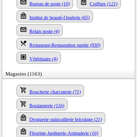
Bureau de poste
(10)
Coiffure
(121)
Institut de beauté-Onglerie
(65)
Relais poste
(4)
Restaurant-Restauration rapide
(930)
Vétérinaire
(4)
Magasins (1163)
Boucherie charcuterie
(71)
Boulangerie
(116)
Droguerie quincaillerie bricolage
(21)
Fleuriste-Jardinerie-Animalerie
(16)