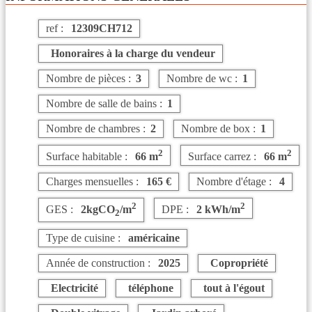
ref :
12309CH712
Honoraires à la charge du vendeur
Nombre de pièces :
3
Nombre de wc :
1
Nombre de salle de bains :
1
Nombre de chambres :
2
Nombre de box :
1
2
2
Surface habitable :
66 m
Surface carrez :
66 m
Charges mensuelles :
165 €
Nombre d'étage :
4
2
2
GES :
2kgCO
/m
DPE :
2 kWh/m
2
Type de cuisine :
américaine
Année de construction :
2025
Copropriété
Electricité
téléphone
tout à l'égout