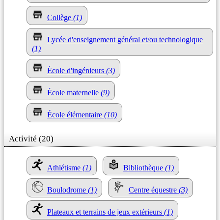
Collège
(1)
Lycée d'enseignement général et/ou technologique
(1)
École d'ingénieurs
(3)
École maternelle
(9)
École élémentaire
(10)
Activité (20)
Athlétisme
(1)
Bibliothèque
(1)
Boulodrome
(1)
Centre équestre
(3)
Plateaux et terrains de jeux extérieurs
(1)