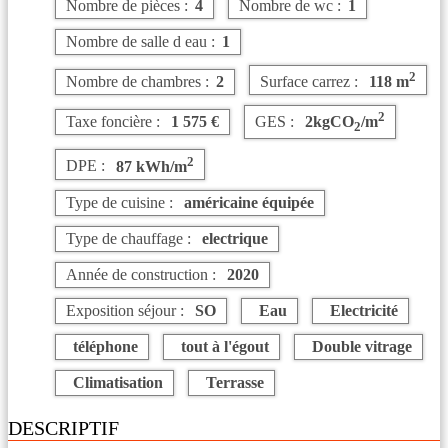
Nombre de pièces :
4
Nombre de wc :
1
Nombre de salle d eau :
1
2
Nombre de chambres :
2
Surface carrez :
118 m
2
Taxe foncière :
1 575 €
GES :
2kgCO
/m
2
2
DPE :
87 kWh/m
Type de cuisine :
américaine équipée
Type de chauffage :
electrique
Année de construction :
2020
Exposition séjour :
SO
Eau
Electricité
téléphone
tout à l'égout
Double vitrage
Climatisation
Terrasse
DESCRIPTIF