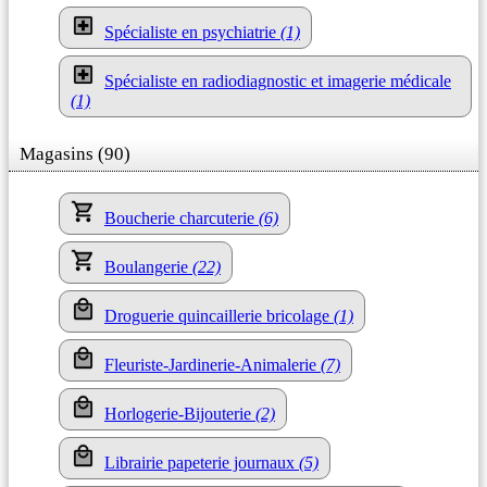
Spécialiste en psychiatrie
(1)
Spécialiste en radiodiagnostic et imagerie médicale
(1)
Magasins (90)
Boucherie charcuterie
(6)
Boulangerie
(22)
Droguerie quincaillerie bricolage
(1)
Fleuriste-Jardinerie-Animalerie
(7)
Horlogerie-Bijouterie
(2)
Librairie papeterie journaux
(5)