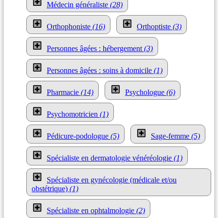
Médecin généraliste
(28)
Orthophoniste
(16)
Orthoptiste
(3)
Personnes âgées : hébergement
(3)
Personnes âgées : soins à domicile
(1)
Pharmacie
(14)
Psychologue
(6)
Psychomotricien
(1)
Pédicure-podologue
(5)
Sage-femme
(5)
Spécialiste en dermatologie vénéréologie
(1)
Spécialiste en gynécologie (médicale et/ou
obstétrique)
(1)
Spécialiste en ophtalmologie
(2)