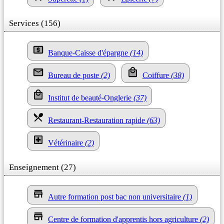
Services (156)
Banque-Caisse d'épargne
(14)
Bureau de poste
(2)
Coiffure
(38)
Institut de beauté-Onglerie
(37)
Restaurant-Restauration rapide
(63)
Vétérinaire
(2)
Enseignement (27)
Autre formation post bac non universitaire
(1)
Centre de formation d'apprentis hors agriculture
(2)