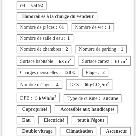
ref :
val 92
Honoraires à la charge du vendeur
Nombre de pièces :
61
Nombre de wc :
1
Nombre de salle d eau :
1
Nombre de chambres :
2
Nombre de parking :
1
2
2
Surface habitable :
63 m
Surface carrez :
61 m
Charges mensuelles :
120 €
Etage :
2
2
Nombre d'étage :
4
GES :
6kgCO
/m
2
2
DPE :
5 kWh/m
Type de cuisine :
aucune
Copropriété
Accessible aux handicapés
Eau
Electricité
tout à l'égout
Double vitrage
Climatisation
Ascenseur