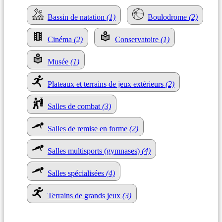
Bassin de natation
(1)
Boulodrome
(2)
Cinéma
(2)
Conservatoire
(1)
Musée
(1)
Plateaux et terrains de jeux extérieurs
(2)
Salles de combat
(3)
Salles de remise en forme
(2)
Salles multisports (gymnases)
(4)
Salles spécialisées
(4)
Terrains de grands jeux
(3)