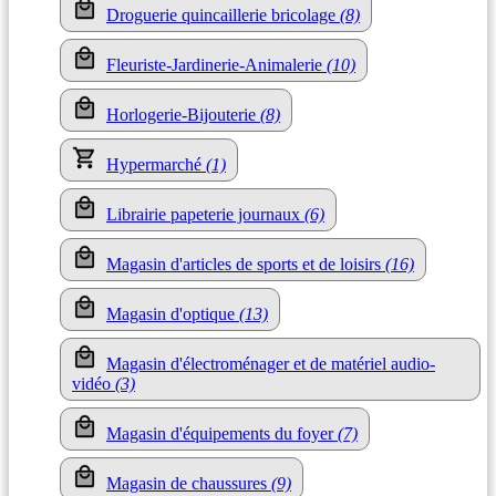
Droguerie quincaillerie bricolage
(8)
Fleuriste-Jardinerie-Animalerie
(10)
Horlogerie-Bijouterie
(8)
Hypermarché
(1)
Librairie papeterie journaux
(6)
Magasin d'articles de sports et de loisirs
(16)
Magasin d'optique
(13)
Magasin d'électroménager et de matériel audio-
vidéo
(3)
Magasin d'équipements du foyer
(7)
Magasin de chaussures
(9)