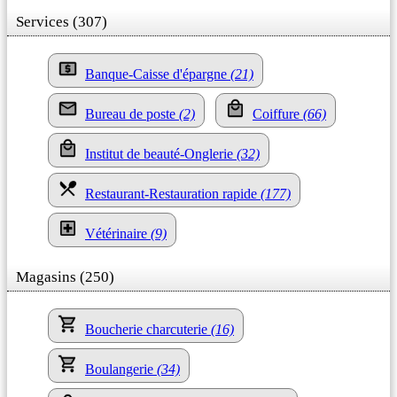
Services (307)
Banque-Caisse d'épargne
(21)
Bureau de poste
(2)
Coiffure
(66)
Institut de beauté-Onglerie
(32)
Restaurant-Restauration rapide
(177)
Vétérinaire
(9)
Magasins (250)
Boucherie charcuterie
(16)
Boulangerie
(34)