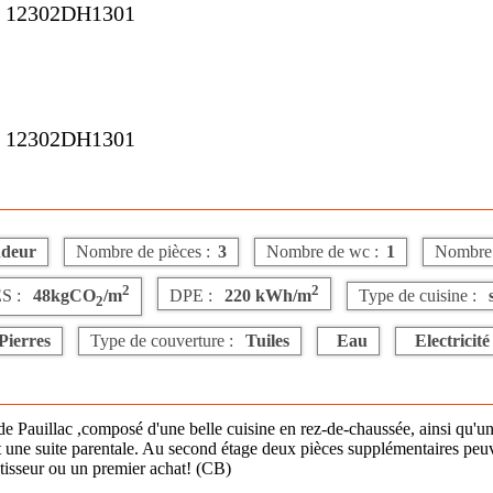
: 12302DH1301
: 12302DH1301
ndeur
Nombre de pièces :
3
Nombre de wc :
1
Nombre d
2
2
S :
48kgCO
/m
DPE :
220 kWh/m
Type de cuisine :
2
Pierres
Type de couverture :
Tuiles
Eau
Electricité
Pauillac ,composé d'une belle cuisine en rez-de-chaussée, ainsi qu'un
t une suite parentale. Au second étage deux pièces supplémentaires peu
stisseur ou un premier achat! (CB)