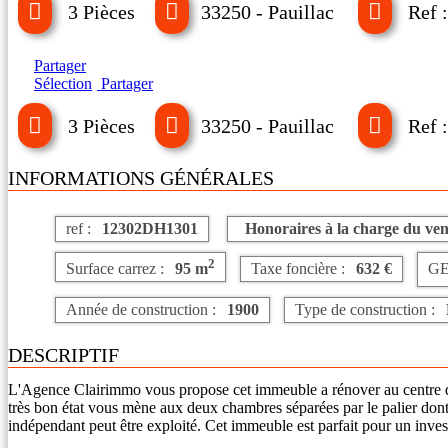
3 Pièces
33250 - Pauillac
Ref 
Partager
Sélection
Partager
3 Pièces
33250 - Pauillac
Ref 
INFORMATIONS GÉNÉRALES
ref :
12302DH1301
Honoraires à la charge du ve
2
Surface carrez :
95 m
Taxe foncière :
632 €
GE
Année de construction :
1900
Type de construction :
DESCRIPTIF
L'Agence Clairimmo vous propose cet immeuble a rénover au centre de 
très bon état vous mène aux deux chambres séparées par le palier don
indépendant peut être exploité. Cet immeuble est parfait pour un inve