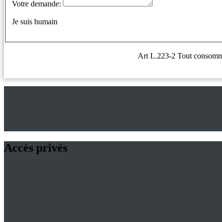
Votre demande:
Je suis humain
Art L.223-2 Tout consommate
Accès privés