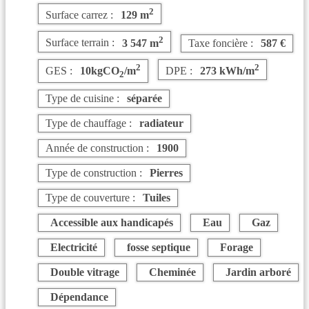
2
Surface carrez :
129 m
2
Surface terrain :
3 547 m
Taxe foncière :
587 €
2
2
GES :
10kgCO
/m
DPE :
273 kWh/m
2
Type de cuisine :
séparée
Type de chauffage :
radiateur
Année de construction :
1900
Type de construction :
Pierres
Type de couverture :
Tuiles
Accessible aux handicapés
Eau
Gaz
Electricité
fosse septique
Forage
Double vitrage
Cheminée
Jardin arboré
Dépendance