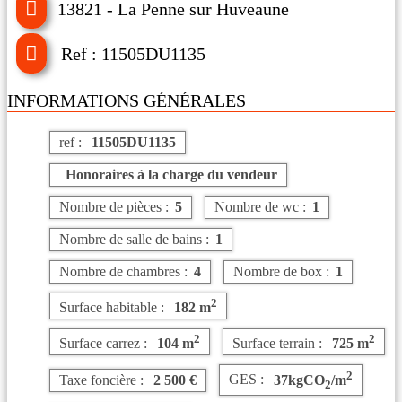
13821 - La Penne sur Huveaune
Ref : 11505DU1135
INFORMATIONS GÉNÉRALES
ref :
11505DU1135
Honoraires à la charge du vendeur
Nombre de pièces :
5
Nombre de wc :
1
Nombre de salle de bains :
1
Nombre de chambres :
4
Nombre de box :
1
2
Surface habitable :
182 m
2
2
Surface carrez :
104 m
Surface terrain :
725 m
2
Taxe foncière :
2 500 €
GES :
37kgCO
/m
2