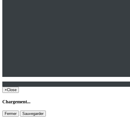
×
Close
Chargement...
Fermer
Sauvegarder