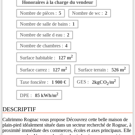
Honoraires à la charge du vendeur
Nombre de pièces :
5
Nombre de wc :
2
Nombre de salle de bains :
1
Nombre de salle d eau :
2
Nombre de chambres :
4
2
Surface habitable :
127 m
2
2
Surface carrez :
127 m
Surface terrain :
526 m
2
Taxe foncière :
1 900 €
GES :
2kgCO
/m
2
2
DPE :
85 kWh/m
DESCRIPTIF
Calirimmo Rognac vous propose Découvrez cette belle maison de
plain-pied idéalement située dans un secteur recherché de Rognac, à
proximité immédiate des commerces, écoles et axes principaux. Elle