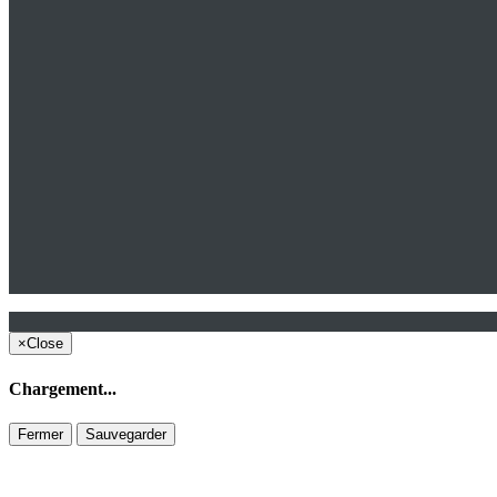
×
Close
Chargement...
Fermer
Sauvegarder