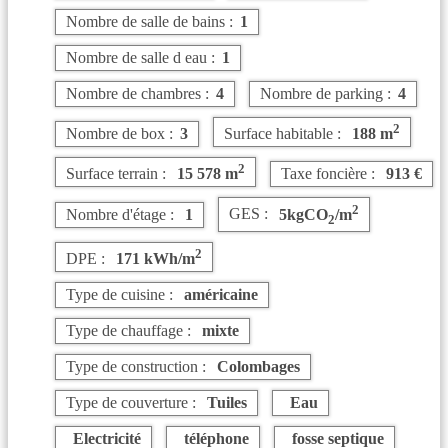
Nombre de salle de bains :
1
Nombre de salle d eau :
1
Nombre de chambres :
4
Nombre de parking :
4
2
Nombre de box :
3
Surface habitable :
188 m
2
Surface terrain :
15 578 m
Taxe foncière :
913 €
2
Nombre d'étage :
1
GES :
5kgCO
/m
2
2
DPE :
171 kWh/m
Type de cuisine :
américaine
Type de chauffage :
mixte
Type de construction :
Colombages
Type de couverture :
Tuiles
Eau
Electricité
téléphone
fosse septique