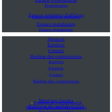
Espace Propriétaires
Propriétaires
Espace apporteur d'affaires
Espace apporteur d'affaires
Espace mandataire
Espace mandataire
Agences
Emplois
Contact
Barême des commissions
Agences
Emplois
Contact
Barême des commissions
Mentions légales
-
Politique de confidentialité
Politique de confidentialité
Mentions légales
Réseaux associés