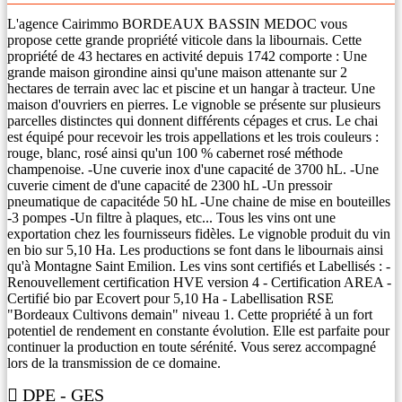
L'agence Cairimmo BORDEAUX BASSIN MEDOC vous
propose cette grande propriété viticole dans la libournais. Cette
propriété de 43 hectares en activité depuis 1742 comporte : Une
grande maison girondine ainsi qu'une maison attenante sur 2
hectares de terrain avec lac et piscine et un hangar à tracteur. Une
maison d'ouvriers en pierres. Le vignoble se présente sur plusieurs
parcelles distinctes qui donnent différents cépages et crus. Le chai
est équipé pour recevoir les trois appellations et les trois couleurs :
rouge, blanc, rosé ainsi qu'un 100 % cabernet rosé méthode
champenoise. -Une cuverie inox d'une capacité de 3700 hL. -Une
cuverie ciment de d'une capacité de 2300 hL -Un pressoir
pneumatique de capacitéde 50 hL -Une chaine de mise en bouteilles
-3 pompes -Un filtre à plaques, etc... Tous les vins ont une
exportation chez les fournisseurs fidèles. Le vignoble produit du vin
en bio sur 5,10 Ha. Les productions se font dans le libournais ainsi
qu'à Montagne Saint Emilion. Les vins sont certifiés et Labellisés : -
Renouvellement certification HVE version 4 - Certification AREA -
Certifié bio par Ecovert pour 5,10 Ha - Labellisation RSE
"Bordeaux Cultivons demain" niveau 1. Cette propriété à un fort
potentiel de rendement en constante évolution. Elle est parfaite pour
continuer la production en toute sérénité. Vous serez accompagné
lors de la transmission de ce domaine.
DPE - GES