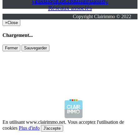
Politique de confidentialité
Mentions légales
Réseaux associés
Réseaux associés
Copyright Clairimmo © 2022
×
Close
Chargement...
Fermer
Sauvegarder
En utilisant www.clairimmo.net. Vous acceptez l'utilisation de
cookies
Plus d'info
J'accepte