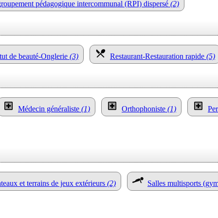
egroupement pédagogique intercommunal (RPI) dispersé
(2)
itut de beauté-Onglerie
(3)
Restaurant-Restauration rapide
(5)
Médecin généraliste
(1)
Orthophoniste
(1)
Per
ateaux et terrains de jeux extérieurs
(2)
Salles multisports (gy