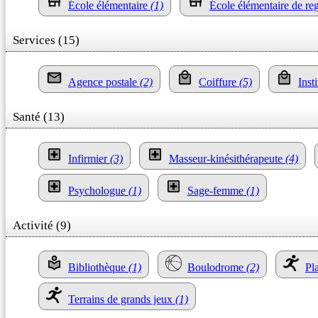
École élémentaire
(1)
École élémentaire de r
Services (15)
Agence postale
(2)
Coiffure
(5)
Inst
Santé (13)
Infirmier
(3)
Masseur-kinésithérapeute
(4)
Psychologue
(1)
Sage-femme
(1)
Activité (9)
Bibliothèque
(1)
Boulodrome
(2)
Pl
Terrains de grands jeux
(1)