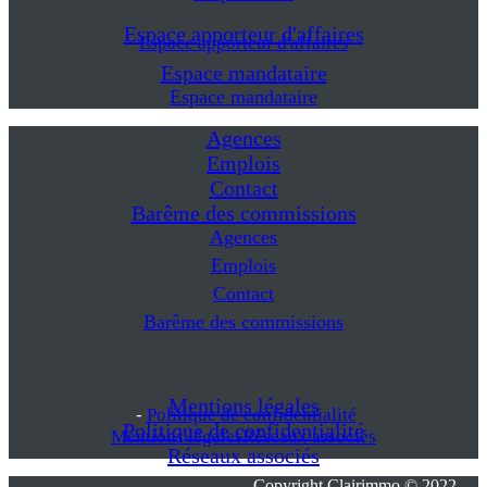
Espace apporteur d'affaires
Espace apporteur d'affaires
Espace mandataire
Espace mandataire
Agences
Emplois
Contact
Barême des commissions
Agences
Emplois
Contact
Barême des commissions
Mentions légales
-
Politique de confidentialité
Politique de confidentialité
Mentions légales
Réseaux associés
Réseaux associés
Copyright Clairimmo © 2022