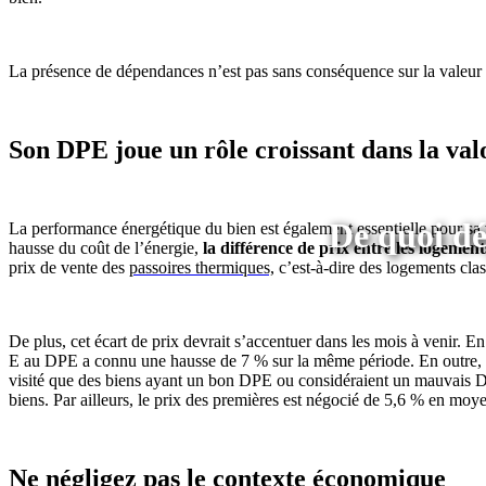
La présence de dépendances n’est pas sans conséquence sur la valeur 
Son DPE joue un rôle croissant dans la val
De quoi dé
La performance énergétique du bien est également essentielle pour sa 
hausse du coût de l’énergie,
la différence de prix entre les logemen
prix de vente des
passoires thermiques,
c’est-à-dire des logements cla
De plus, cet écart de prix devrait s’accentuer dans les mois à venir. En
E au DPE a connu une hausse de 7 % sur la même période. En outre,
visité que des biens ayant un bon DPE ou considéraient un mauvais D
biens. Par ailleurs, le prix des premières est négocié de 5,6 % en moy
Ne négligez pas le contexte économique