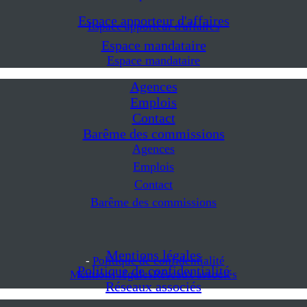
Espace apporteur d'affaires
Espace apporteur d'affaires
Espace mandataire
Espace mandataire
Agences
Emplois
Contact
Barême des commissions
Agences
Emplois
Contact
Barême des commissions
Mentions légales
-
Politique de confidentialité
Politique de confidentialité
Mentions légales
Réseaux associés
Réseaux associés