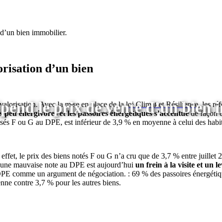
d’un bien immobilier.
orisation d’un bien
pend le prix de vente d’un bien 
valorisation. Avec la mise en place de la
loi Climat et Résilience
, les r
ts peu énergivores et les passoires énergétiques s’accentue
de façon 
ssés F ou G au DPE, est inférieur de 3,9 % en moyenne à celui des habit
 effet, le prix des biens notés F ou G n’a cru que de 3,7 % entre juillet
 une mauvaise note au DPE est aujourd’hui
un frein à la visite et un l
PE comme un argument de négociation. : 69 % des passoires énergétique
enne contre 3,7 % pour les autres biens.