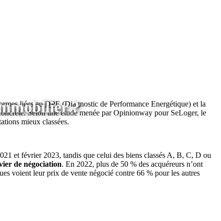
immobilier ?
éformes liées au
DPE
(Diagnostic de Performance Energétique) et la
concrète. Selon une étude menée par Opinionway pour SeLoger, le
ations mieux classées.
 2021 et février 2023, tandis que celui des biens classés A, B, C, D ou
evier de négociation
. En 2022, plus de 50 % des acquéreurs n’ont
s voient leur prix de vente négocié contre 66 % pour les autres