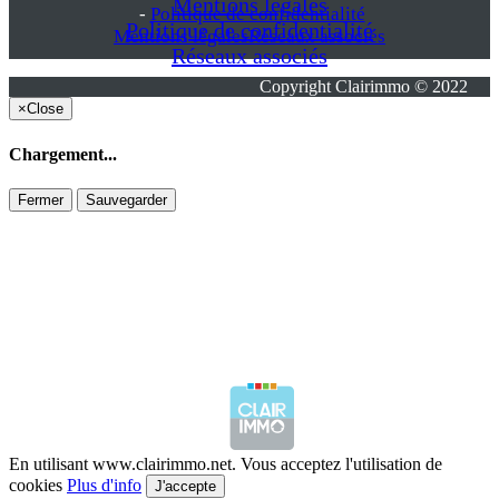
Mentions légales
-
Politique de confidentialité
Politique de confidentialité
Mentions légales
Réseaux associés
Réseaux associés
Copyright Clairimmo © 2022
×
Close
Chargement...
Fermer
Sauvegarder
En utilisant www.clairimmo.net. Vous acceptez l'utilisation de
cookies
Plus d'info
J'accepte