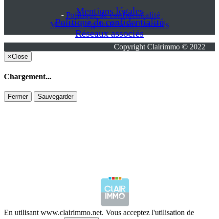
Mentions légales
-
Politique de confidentialité
Politique de confidentialité
Mentions légales
Réseaux associés
Réseaux associés
Copyright Clairimmo © 2022
×
Close
Chargement...
Fermer
Sauvegarder
En utilisant www.clairimmo.net. Vous acceptez l'utilisation de