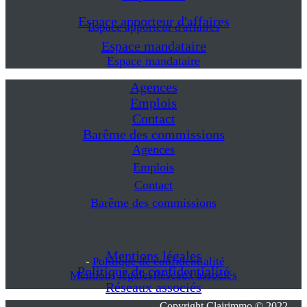
Espace apporteur d'affaires
Espace apporteur d'affaires
Espace mandataire
Espace mandataire
Agences
Emplois
Contact
Barême des commissions
Agences
Emplois
Contact
Barême des commissions
Mentions légales
-
Politique de confidentialité
Politique de confidentialité
Mentions légales
Réseaux associés
Réseaux associés
Copyright Clairimmo © 2022