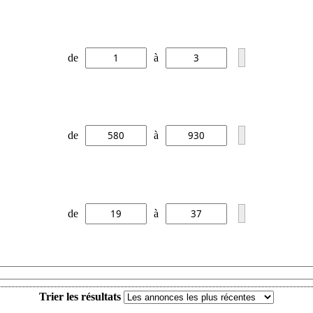
de
à
de
à
de
à
Trier les résultats