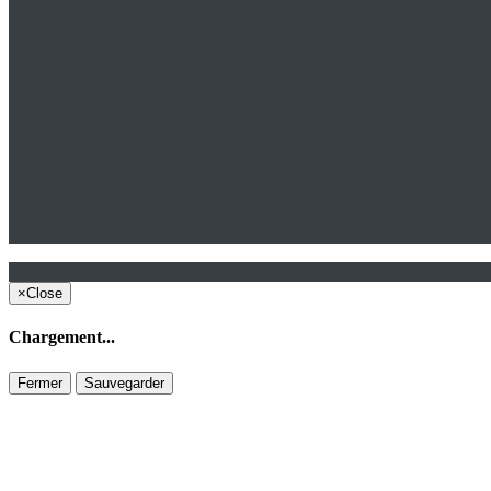
×
Close
Chargement...
Fermer
Sauvegarder