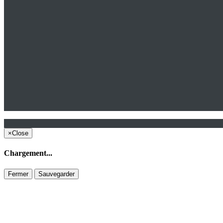
×
Close
Chargement...
Fermer
Sauvegarder