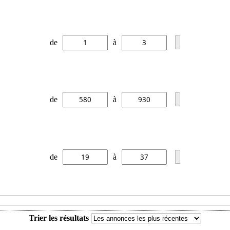
de
à
de
à
de
à
Trier les résultats