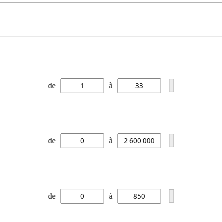
de
à
de
à
de
à