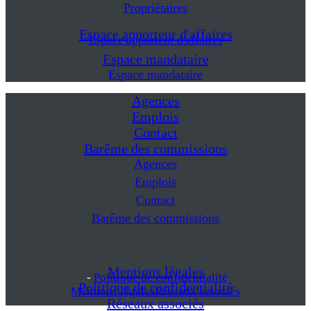
Propriétaires
Espace apporteur d'affaires
Espace apporteur d'affaires
Espace mandataire
Espace mandataire
Agences
Emplois
Contact
Barême des commissions
Agences
Emplois
Contact
Barême des commissions
Mentions légales
-
Politique de confidentialité
Politique de confidentialité
Mentions légales
Réseaux associés
Réseaux associés