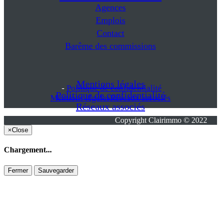
Agences
Emplois
Contact
Barême des commissions
Mentions légales
-
Politique de confidentialité
Politique de confidentialité
Mentions légales
Réseaux associés
Réseaux associés
Copyright Clairimmo © 2022
×
Close
Chargement...
Fermer
Sauvegarder