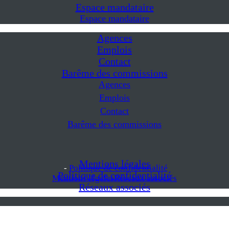
Espace mandataire
Espace mandataire
Agences
Emplois
Contact
Barême des commissions
Agences
Emplois
Contact
Barême des commissions
Mentions légales
-
Politique de confidentialité
Politique de confidentialité
Mentions légales
Réseaux associés
Réseaux associés