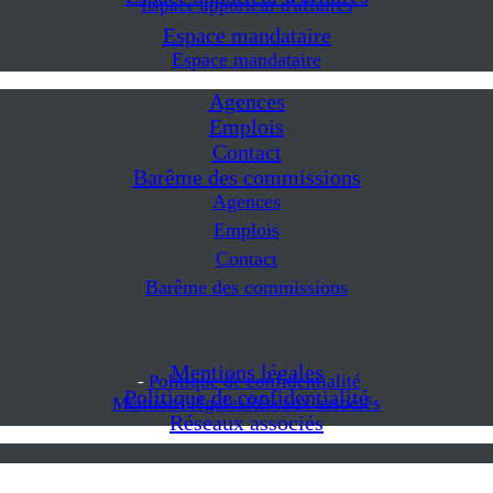
Espace apporteur d'affaires
Espace mandataire
Espace mandataire
Agences
Emplois
Contact
Barême des commissions
Agences
Emplois
Contact
Barême des commissions
Mentions légales
-
Politique de confidentialité
Politique de confidentialité
Mentions légales
Réseaux associés
Réseaux associés