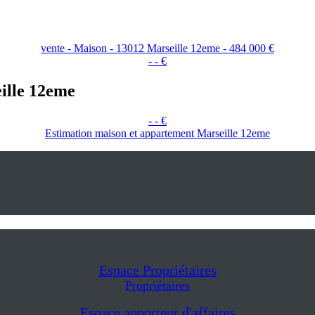
vente - Maison - 13012 Marseille 12eme - 484 000 €
- - €
ille 12eme
- - €
Estimation maison et appartement Marseille 12eme
Espace Propriétaires
Propriétaires
Espace apporteur d'affaires