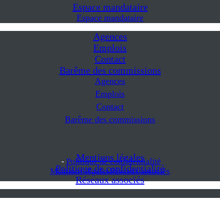
Espace mandataire
Espace mandataire
Agences
Emplois
Contact
Barême des commissions
Agences
Emplois
Contact
Barême des commissions
Mentions légales
-
Politique de confidentialité
Politique de confidentialité
Mentions légales
Réseaux associés
Réseaux associés