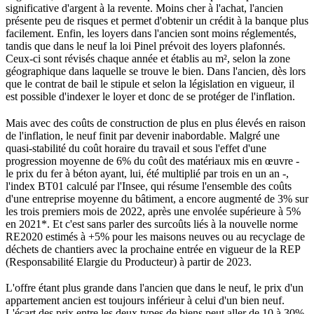
significative d'argent à la revente.
Moins cher à l'achat, l'ancien
présente peu de risques et permet d'obtenir un crédit à la banque plus
facilement. Enfin, les loyers dans l'ancien sont moins réglementés,
tandis que dans le neuf la loi Pinel prévoit des loyers plafonnés.
Ceux-ci sont révisés chaque année et établis au m², selon la zone
géographique dans laquelle se trouve le bien. Dans l'ancien, dès lors
que le contrat de bail le stipule et selon la législation en vigueur, il
est possible d'indexer le loyer et donc de se protéger de l'inflation.
Mais
a
vec des coûts de construction de plus en plus élevés en raison
de l'inflation, le neuf finit par devenir inabordable. Malgré une
quasi-stabilité du coût horaire du travail et sous l'effet d'une
progression moyenne de 6% du coût des matériaux mis en œuvre -
le prix du fer à béton ayant, lui, été multiplié par trois en un an -,
l'index BT01 calculé par l'Insee, qui résume l'ensemble des coûts
d'une entreprise moyenne du bâtiment, a encore augmenté de 3% sur
les trois premiers mois de 2022, après une envolée supérieure à 5%
en 2021*. Et c'est sans parler des surcoûts liés à la nouvelle norme
RE2020 estimés à +5% pour les maisons neuves ou au recyclage de
déchets de chantiers avec la prochaine entrée en vigueur de la REP
(Responsabilité Elargie du Producteur) à partir de 2023.
L'offre étant plus grande dans l'ancien que dans le neuf, le prix d'un
appartement ancien est toujours inférieur à celui d'un bien neuf.
L'écart des prix entre les deux types de biens peut aller de 10 à 30%