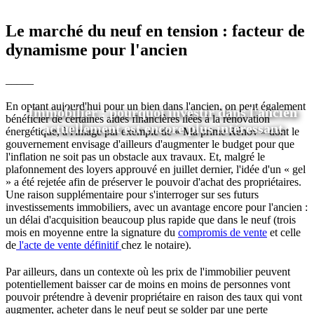
Le marché du neuf en tension : facteur de
dynamisme pour l'ancien
_____
En optant aujourd'hui pour un bien dans l'ancien, on peut également
Immobilier : pourquoi investir dans l'ancien
bénéficier de certaines aides financières liées à la rénovation
actuellement est encore plus intéressant
énergétique, à l'image par exemple de
«
Ma prime Rénov
»
dont le
gouvernement envisage d'ailleurs d'augmenter le budget pour que
l'inflation ne soit pas un obstacle aux travaux. Et, malgré le
plafonnement des loyers approuvé en juillet dernier, l'idée d'un
«
gel
»
a été rejetée afin de préserver le pouvoir d'achat des propriétaires.
Une raison supplémentaire pour s'interroger sur ses futurs
investissements immobiliers, avec un avantage encore pour l'ancien :
un délai d'acquisition beaucoup plus rapide que dans le neuf (trois
mois en moyenne entre la signature du
compromis de vente
et celle
de
l'acte de vente définitif
chez le notaire).
Par ailleurs, dans un contexte où les prix de l'immobilier peuvent
potentiellement baisser car de moins en moins de personnes vont
pouvoir prétendre à devenir propriétaire en raison des taux qui vont
augmenter, acheter dans le neuf peut se solder par une perte